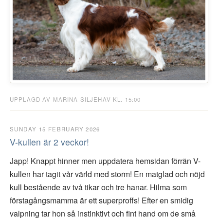
UPPLAGD AV MARINA SILJEHAV KL. 15:00
SUNDAY 15 FEBRUARY 2026
V-kullen är 2 veckor!
Japp! Knappt hinner men uppdatera hemsidan förrän V-
kullen har tagit vår värld med storm! En matglad och nöjd
kull bestående av två tikar och tre hanar. Hilma som
förstagångsmamma är ett superproffs! Efter en smidig
valpning tar hon så instinktivt och fint hand om de små