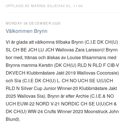
UPPLAGD AV MARINA SILJEHAV KL. 11:00
MONDAY 08 DECEMBER 2025
Välkommen Brynn
Vi är glada att välkomna tillbaka Brynn (C.I.E DK CH(U)
SL CH BE JCH LU JCH Wallovas Zara Larsson)! Brynn
bor med, tränas och älskas av Louise tillsammans med
Brynns mamma Kerstin (DK CH(U) RLD N RLD F CIB-V
DKVECH Klubbmästare Jakt 2019 Wallovas Cocorosie)
och Sia (C.I.E DK CH(U) L. CH NO UCH SE U(U)CH
RLD N Silver Cup Junior Winner-20 Klubbmästare Jakt
2025 Wallovas Sia). Brynn är efter Archie (C.I.E.& NO
UCH EUW-22 NORD V-21 NORDIC CH SE U(U)CH &
DK CH(U) WW-24 Crufts Winner 2023 Moonstruck John
Blund).